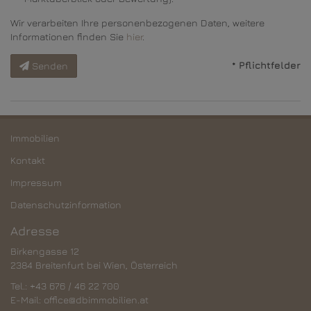
Wir verarbeiten Ihre personenbezogenen Daten, weitere
Informationen finden Sie
hier
.
* Pflichtfelder
Senden
Immobilien
Kontakt
Impressum
Datenschutzinformation
Adresse
Birkengasse 12
2384 Breitenfurt bei Wien, Österreich
Tel.:
+43 676 / 46 22 700
E-Mail:
office@dbimmobilien.at