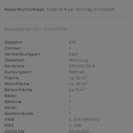
Reparaturrücklage:
5.282,09 € per Stichtag 01.04.2026
Basisdaten zur Immobilie
Objektnr.
476
Zimmer
1
Vermarktungsart
Kauf
Objektart
Wohnung
Kaufpreis
225.000,00 €
Nutzungsart
Wohnen
2
Fläche
ca. 50 m
2
Wohnfläche
ca. 50 m
2
Balkonfläche
ca. 5 m
Bäder
1
Balkone
1
Keller
1
Abstellräume
1
2
HWB
C, 57.4 kWh/m
a
fGEE
C, 1,08
gültig bis
20.09.2031