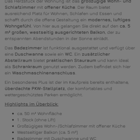
Das Herzstück der Wohnung ist das
großzügige Wohn- und
Schlafzimmer
mit
offener Küche
. Der Raum bietet
ausreichend Platz für Wohnen, Schlafen und Essen und
schafft durch die offene Gestaltung ein
modernes, luftiges
Wohngefühl
. Von hier aus gelangen Sie direkt auf den
ca. 5
m² großen, westseitig ausgerichteten Balkon
, der zu
entspannten Abendstunden in der Sonne einlädt.
Das
Badezimmer
ist funktional ausgestattet und verfügt über
eine
Duschwanne
sowie ein
WC
. Ein
zusätzlicher
Abstellraum
bietet
praktischen Stauraum
und kann ideal
als
Schrankraum
genutzt werden. Zudem befindet sich hier
ein
Waschmaschinenanschluss
.
Ein besonderes Plus ist der im Kaufpreis bereits enthaltene,
überdachte PKW-Stellplatz
, der komfortables und
wettergeschütztes Parken ermöglicht.
Highlights im Überblick:
ca. 50 m² Wohnfläche
1 . Stock (ohne Lift)
Großzügiges Wohn-/Schlafzimmer mit offener Küche
Westseitiger Balkon (ca. 5 m²)
Badezimmer mit Duschwanne und WC