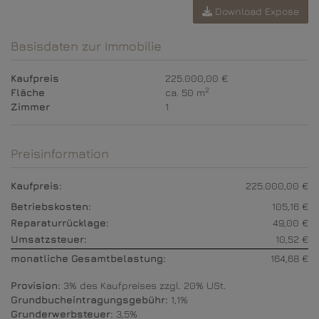
Download Expose
Basisdaten zur Immobilie
Kaufpreis
225.000,00 €
2
Fläche
ca. 50 m
Zimmer
1
Preisinformation
Kaufpreis:
225.000,00 €
Betriebskosten:
105,16 €
Reparaturrücklage:
49,00 €
Umsatzsteuer:
10,52 €
monatliche Gesamtbelastung:
164,68 €
Provision:
3% des Kaufpreises zzgl. 20% USt.
Grundbucheintragungsgebühr:
1,1%
Grunderwerbsteuer:
3,5%