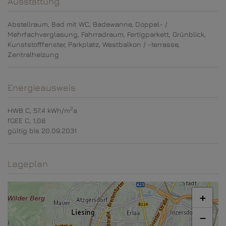
Ausstattung
Abstellraum
Bad mit WC
Badewanne
Doppel- /
Mehrfachverglasung
Fahrradraum
Fertigparkett
Grünblick
Kunststofffenster
Parkplatz
Westbalkon / -terrasse
Zentralheizung
Energieausweis
2
HWB
C, 57.4 kWh/m
a
fGEE
C, 1,08
gültig bis
20.09.2031
Lageplan
+
−