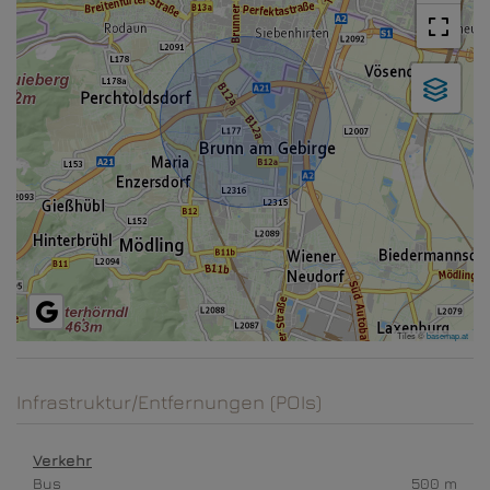
Tiles ©
basemap.at
Infrastruktur/Entfernungen (POIs)
Verkehr
Bus
500 m