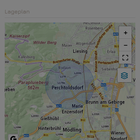
Lageplan
+
−