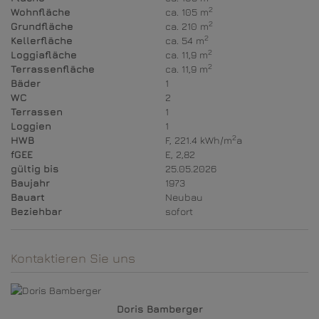
2
Wohnfläche
ca. 105 m
2
Grundfläche
ca. 210 m
2
Kellerfläche
ca. 54 m
2
Loggiafläche
ca. 11,9 m
2
Terrassenfläche
ca. 11,9 m
Bäder
1
WC
2
Terrassen
1
Loggien
1
2
HWB
F, 221.4 kWh/m
a
fGEE
E, 2,82
gültig bis
25.05.2026
Baujahr
1973
Bauart
Neubau
Beziehbar
sofort
Kontaktieren Sie uns
Doris Bamberger