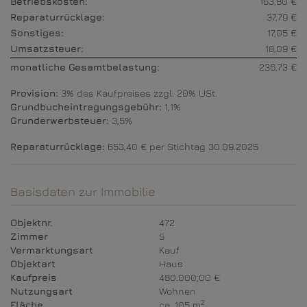
Betriebskosten:
163,80 €
Reparaturrücklage:
37,79 €
Sonstiges:
17,05 €
Umsatzsteuer:
18,09 €
monatliche Gesamtbelastung:
236,73 €
Provision:
3% des Kaufpreises zzgl. 20% USt.
Grundbucheintragungsgebühr:
1,1%
Grunderwerbsteuer:
3,5%
Reparaturrücklage:
653,40 € per Stichtag 30.09.2025
Basisdaten zur Immobilie
Objektnr.
472
Zimmer
5
Vermarktungsart
Kauf
Objektart
Haus
Kaufpreis
480.000,00 €
Nutzungsart
Wohnen
2
Fläche
ca. 105 m