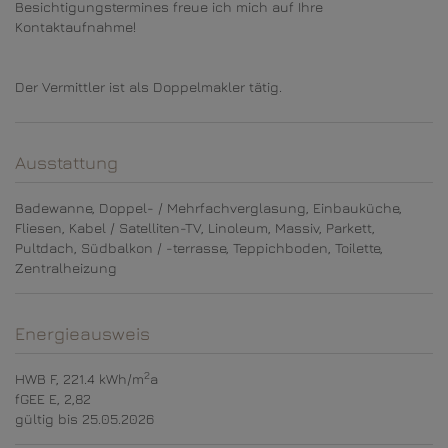
Besichtigungstermines freue ich mich auf Ihre
Kontaktaufnahme!
Der Vermittler ist als Doppelmakler tätig.
Ausstattung
Badewanne
Doppel- / Mehrfachverglasung
Einbauküche
Fliesen
Kabel / Satelliten-TV
Linoleum
Massiv
Parkett
Pultdach
Südbalkon / -terrasse
Teppichboden
Toilette
Zentralheizung
Energieausweis
2
HWB
F, 221.4 kWh/m
a
fGEE
E, 2,82
gültig bis
25.05.2026