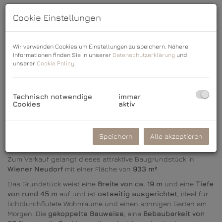
Cookie Einstellungen
Wir verwenden Cookies um Einstellungen zu speichern. Nähere
Informationen finden Sie in unserer
Datenschutzerklärung
und
unserer
Cookie Policy
.
Technisch notwendige
immer
Cookies
aktiv
Beschreibung
Speichern
Alle akzeptieren
Zum Verkauf gelangt dieses attraktive Baugrundstück in
Wiener Neudorf
mit einer Fläche von
933 m²
.
Das Grundstück weist eine
Breite von ca. 19 m
und eine
Tiefe
von rund 45 m
auf und ist
ostseitig ausgerichtet
, ideal für
lichtdurchflutete Wohnräume und einen sonnigen Garten am
Morgen. Die
gekoppelte Bauweise
, eine
Bebaubarkeit von