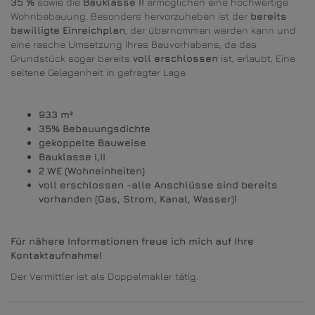
35 %
sowie die
Bauklasse II
ermöglichen eine hochwertige
Wohnbebauung. Besonders hervorzuheben ist der
bereits
bewilligte Einreichplan
, der übernommen werden kann und
eine rasche Umsetzung Ihres Bauvorhabens, da das
Grundstück sogar bereits
voll erschlossen
ist, erlaubt. Eine
seltene Gelegenheit in gefragter Lage.
933 m²
35% Bebauungsdichte
gekoppelte Bauweise
Bauklasse I,II
2 WE (Wohneinheiten)
voll erschlossen -alle Anschlüsse sind bereits
vorhanden (Gas, Strom, Kanal, Wasser)!
Für nähere Informationen freue ich mich auf Ihre
Kontaktaufnahme!
Der Vermittler ist als Doppelmakler tätig.