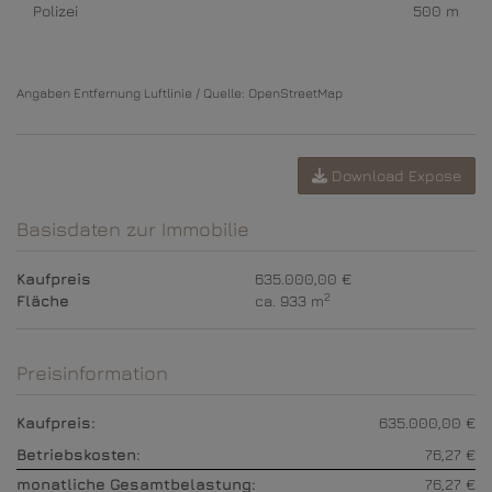
Polizei
500 m
Angaben Entfernung Luftlinie / Quelle: OpenStreetMap
Download Expose
Basisdaten zur Immobilie
Kaufpreis
635.000,00 €
2
Fläche
ca. 933 m
Preisinformation
Kaufpreis:
635.000,00 €
Betriebskosten:
76,27 €
monatliche Gesamtbelastung:
76,27 €